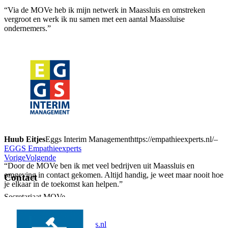
“Via de MOVe heb ik mijn netwerk in Maassluis en omstreken
vergroot en werk ik nu samen met een aantal Maassluise
ondernemers.”
Huub Eitjes
Eggs Interim Management
https://empathieexperts.nl/
–
EGGS Empathieexperts
Vorige
Volgende
“Door de MOVe ben ik met veel bedrijven uit Maassluis en
omgeving in contact gekomen. Altijd handig, je weet maar nooit hoe
Contact
je elkaar in de toekomst kan helpen.”
Secretariaat MOVe
Govert van Wijnkade 22
3144 EE Maassluis
secretariaat@move-maassluis.nl