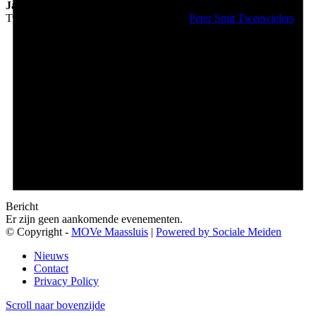
Jan-Martin Parent
Peter Smit
Tweewielers
https://petersmit2wielers.nl/
–
Peter Smit Tweewielers
Bericht
Er zijn geen aankomende evenementen.
© Copyright -
MOVe Maassluis
|
Powered by Sociale Meiden
Nieuws
Contact
Privacy Policy
Scroll naar bovenzijde