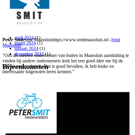
Archief nieuws
januari 2025
(1)
juli 2024
(1)
juni 2024
(1)
april 2024
(1)
Peter Smit
Smit Maassluis
https://www.smitmaassluis.nl/
–
Smit
maart 2024
(1)
Maassluis
januari 2024
(1)
december 2023
(1)
“Om als nieuwe ondernemer van buiten in Maassluis aansluiting te
vinden bij andere ondernemers leek het een goed idee me bij de
Bijeenkomsten
MOVe aan te sluiten. Dat is goed bevallen, ik heb leuke en
interessante lotgenoten leren kennen.”